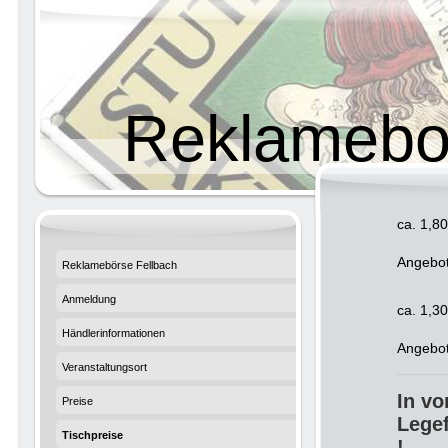
Reklamebo
ca. 1,8
Angebot
Reklamebörse Fellbach
Anmeldung
ca. 1,3
Händlerinformationen
Angebot
Veranstaltungsort
In vo
Preise
Lege
Tischpreise
!