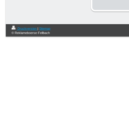
Druckversion
|
Sitemap
© Reklameboerse-Fellbach