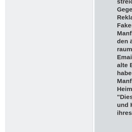
strei
Gege
Rekl
Fake
Manf
den 
raum,
Email
alte
habe
Manf
Heim
"Die
und 
ihre