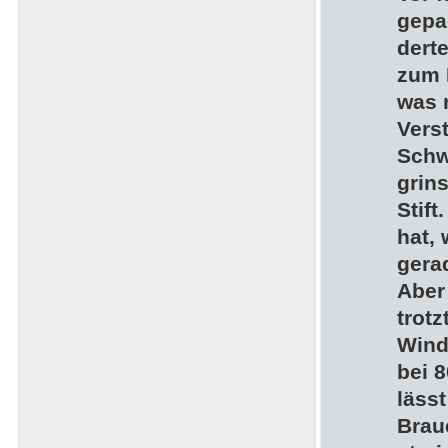
gepa
derte
zum 
was 
Vers
Schw
grin
Stift
hat,
gera
Aber 
trot
Wind
bei 
läss
Brau