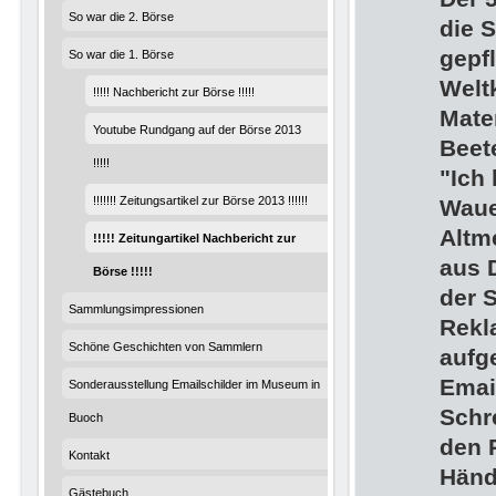
So war die 2. Börse
die 
gepf
So war die 1. Börse
Welt
!!!!! Nachbericht zur Börse !!!!!
Mate
Youtube Rundgang auf der Börse 2013
Beet
!!!!!
"Ich 
!!!!!!! Zeitungsartikel zur Börse 2013 !!!!!!
Waue
Altm
!!!!! Zeitungartikel Nachbericht zur
aus 
Börse !!!!!
der 
Sammlungsimpressionen
Rekl
Schöne Geschichten von Sammlern
aufg
Emai
Sonderausstellung Emailschilder im Museum in
Schr
Buoch
den 
Kontakt
Händ
Gästebuch