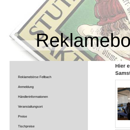
Reklamebo
Hier 
Sams
Reklamebörse Fellbach
Anmeldung
Händlerinformationen
Veranstaltungsort
Preise
Tischpreise