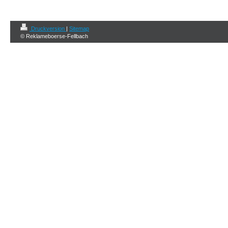
Druckversion
|
Sitemap
© Reklameboerse-Fellbach