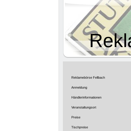
Rekl
Reklamebörse Fellbach
Anmeldung
Händlerinformationen
Veranstaltungsort
Preise
Tischpreise